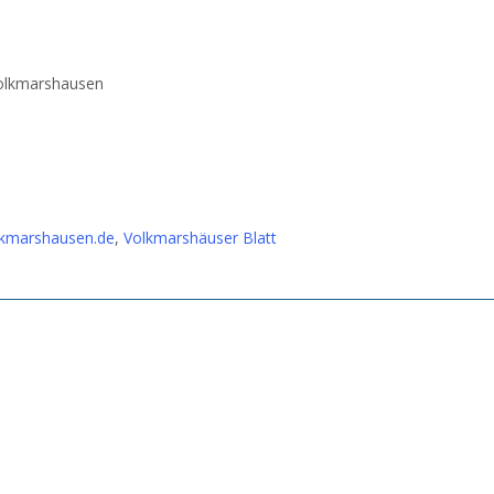
olkmarshausen
lkmarshausen.de
,
Volkmarshäuser Blatt