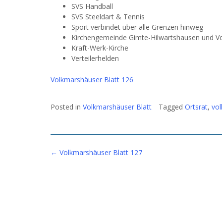
SVS Handball
SVS Steeldart & Tennis
Sport verbindet über alle Grenzen hinweg
Kirchengemeinde Gimte-Hilwartshausen und V
Kraft-Werk-Kirche
Verteilerhelden
Volkmarshäuser Blatt 126
Posted in
Volkmarshäuser Blatt
Tagged
Ortsrat
,
vo
Post
←
Volkmarshäuser Blatt 127
navigation