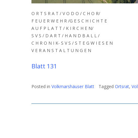
O R T S R A T / V O D O / C H O R/
F E U E R W E H R /G E S C H I C H T E
A U F P L A T T / K I R C H E N/
S V S / D A R T / H A N D B A L L /
C H R O N I K- S V S / S T E G W I E S E N
V E R A N S T A L T U N G E N
Blatt 131
Posted in
Volkmarshäuser Blatt
Tagged
Ortsrat
,
Vol
Post
navigation