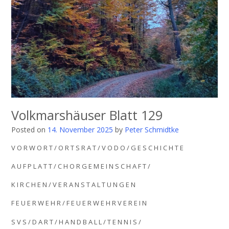
Volkmarshäuser Blatt 129
Posted on
14. November 2025
by
Peter Schmidtke
V O R W O R T / O R T S R A T / V O D O / G E S C H I C H T E
A U F P L A T T / C H O R G E M E I N S C H A F T /
K I R C H E N / V E R A N S T A L T U N G E N
F E U E R W E H R / F E U E R W E H R V E R E I N
S V S / D A R T / H A N D B A L L / T E N N I S /