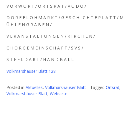
V O R W O R T / O R T S R A T / V O D O /
D O R F F L O H M A R K T / G E S C H I C H T E P L A T T / M
Ü H L E N G R A B E N /
V E R A N S T A L T U N G E N / K I R C H E N /
C H O R G E M E I N S C H A F T / S V S /
S T E E L D A R T / H A N D B A L L
Volkmarshäuser
Blatt 128
Posted in
Aktuelles
,
Volkmarshäuser Blatt
Tagged
Ortsrat
,
Volkmarshäuser Blatt
,
Webseite