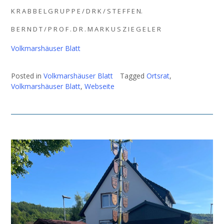
K R A B B E L G R U P P E / D R K / S T E F F E N.
B E R N D T / P R O F . D R . M A R K U S Z I E G E L E R
Volkmarshäuser Blatt
Posted in
Volkmarshäuser Blatt
Tagged
Ortsrat
,
Volkmarshäuser Blatt
,
Webseite