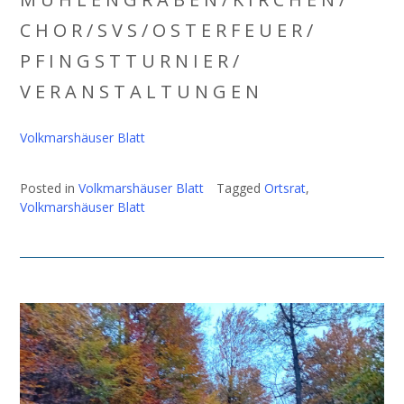
C H O R / S V S / O S T E R F E U E R /
P F I N G S T T U R N I E R /
V E R A N S T A L T U N G E N
Volkmarshäuser
Blatt
Posted in
Volkmarshäuser Blatt
Tagged
Ortsrat
,
Volkmarshäuser Blatt