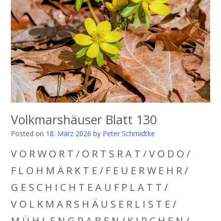
Volkmarshäuser Blatt 130
Posted on
18. März 2026
by
Peter Schmidtke
V O R W O R T / O R T S R A T / V O D O /
F L O H M Ä R K T E / F E U E R W E H R /
G E S C H I C H T E A U F P L A T T /
V O L K M A R S H Ä U S E R L I S T E /
M Ü H L E N G R A B E N / K I R C H E N /