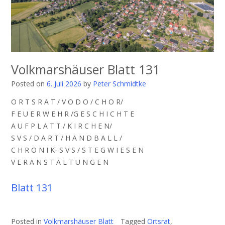
Volkmarshäuser Blatt 131
Posted on
6. Juli 2026
by
Peter Schmidtke
O R T S R A T / V O D O / C H O R/
F E U E R W E H R /G E S C H I C H T E
A U F P L A T T / K I R C H E N/
S V S / D A R T / H A N D B A L L /
C H R O N I K- S V S / S T E G W I E S E N
V E R A N S T A L T U N G E N
Blatt 131
Posted in
Volkmarshäuser Blatt
Tagged
Ortsrat
,